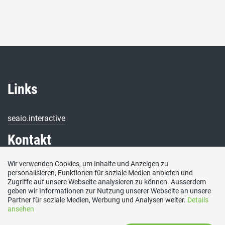
Links
seaio.interactive
Kontakt
Wir verwenden Cookies, um Inhalte und Anzeigen zu
SVP Stadt Zürich, Postfach, 8050 Zürich
personalisieren, Funktionen für soziale Medien anbieten und
Zugriffe auf unsere Webseite analysieren zu können. Ausserdem
E-Mail
geben wir Informationen zur Nutzung unserer Webseite an unsere
sekretariat@svp-stadt-zuerich.ch
Partner für soziale Medien, Werbung und Analysen weiter.
Details
Social Media
ansehen